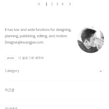
1
2
3
4
It has low and wide functions for designing,
planning, publishing, editing, and motion.
Designer@kwangjae.com.
이 블로그에 대하여
공지사항
Category
최근글
최근댓글