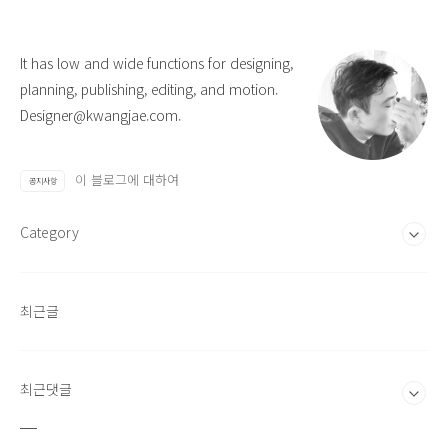
It has low and wide functions for designing,
planning, publishing, editing, and motion.
Designer@kwangjae.com.
이 블로그에 대하여
공지사항
Category
최근글
최근댓글