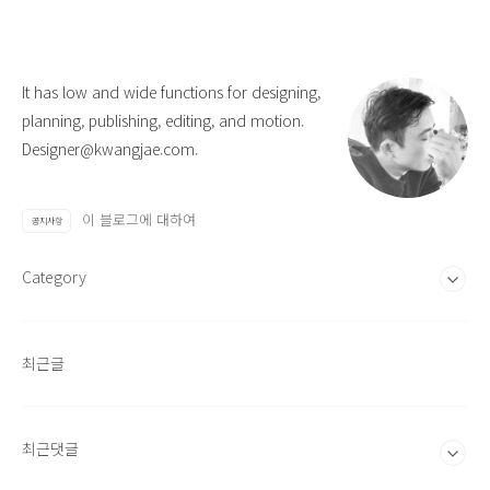
It has low and wide functions for designing,
planning, publishing, editing, and motion.
Designer@kwangjae.com.
이 블로그에 대하여
공지사항
Category
최근글
최근댓글