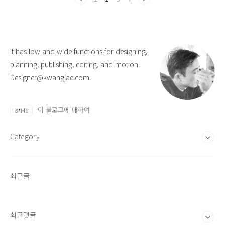
It has low and wide functions for designing,
planning, publishing, editing, and motion.
Designer@kwangjae.com.
이 블로그에 대하여
공지사항
Category
최근글
최근댓글