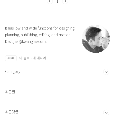
1
It has low and wide functions for designing,
planning, publishing, editing, and motion.
Designer@kwangjae.com.
이 블로그에 대하여
공지사항
Category
최근글
최근댓글