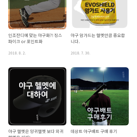
인조잔디에 맞는 야구화?! 징스
야구 암가드는 헬멧만큼 중요합
파이크 or 포인트화
니다.
2018. 8. 2.
2018. 7. 30.
야구 헬멧은 양귀헬멧 보다 외귀
데상트 야구배트 구매 후기