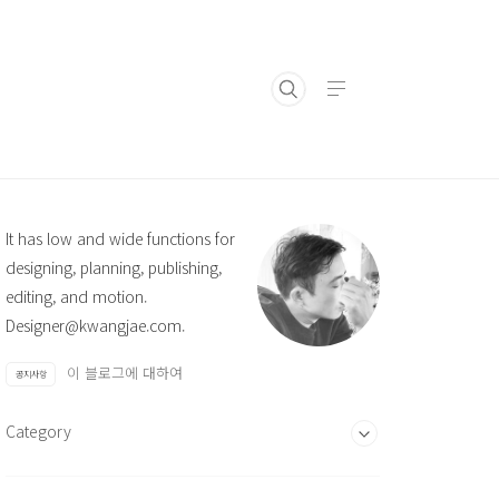
It has low and wide functions for
designing, planning, publishing,
editing, and motion.
Designer@kwangjae.com.
이 블로그에 대하여
공지사항
Category