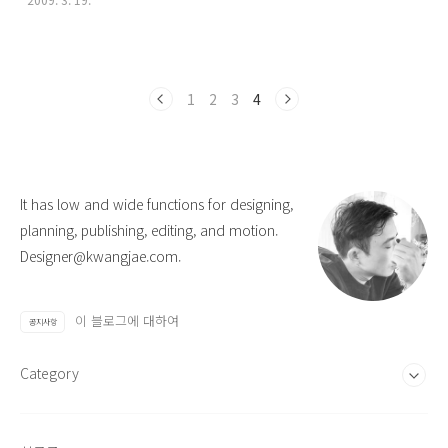
1
2
3
4
It has low and wide functions for designing,
planning, publishing, editing, and motion.
Designer@kwangjae.com.
이 블로그에 대하여
공지사항
Category