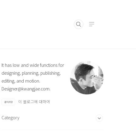
It has low and wide functions for
designing, planning, publishing,
editing, and motion.
Designer@kwangjae.com.
이 블로그에 대하여
공지사항
Category