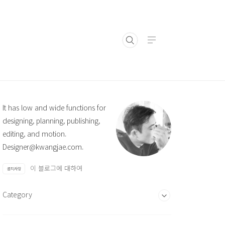
It has low and wide functions for
designing, planning, publishing,
editing, and motion.
Designer@kwangjae.com.
이 블로그에 대하여
공지사항
Category