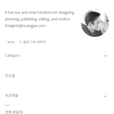
It has low and wide functions for designing,
planning, publishing, editing, and motion.
Designer@kwangjae.com.
이 블로그에 대하여
공지사항
Category
최근글
최근댓글
전체 방문자