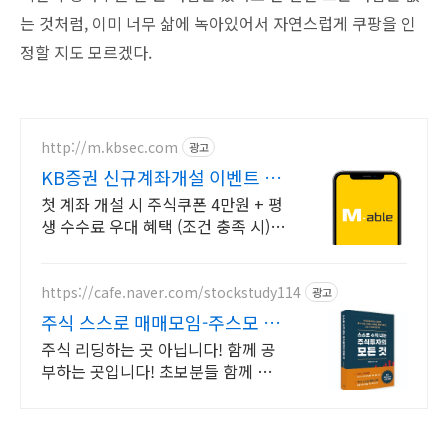
는 것처럼, 이미 너무 삶에 녹아있어서 자연스럽게 쿠팡을 인
정할 지도 모르겠다.
http://m.kbsec.com
광고
KB증권 신규계좌개설 이벤트 국
내주식쿠폰 최대 5만원
첫 계좌 개설 시 주식쿠폰 4만원 + 평
생 수수료 우대 혜택 (조건 충족 시)
Young 고객님은 국내주식쿠폰 5만
원! (1986년 이후 출생)
https://cafe.naver.com/stockstudy114
광고
주식 스스로 매매모임-주스모 스
스로 공부법을 배웁니다 !
주식 리딩하는 곳 아닙니다! 함께 공
부하는 곳입니다! 초보분들 함께 공부
하시지요!