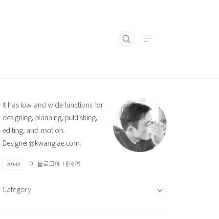
It has low and wide functions for
designing, planning, publishing,
editing, and motion.
Designer@kwangjae.com.
이 블로그에 대하여
공지사항
Category