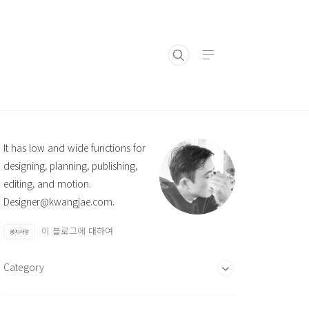
It has low and wide functions for
designing, planning, publishing,
editing, and motion.
Designer@kwangjae.com.
이 블로그에 대하여
공지사항
Category