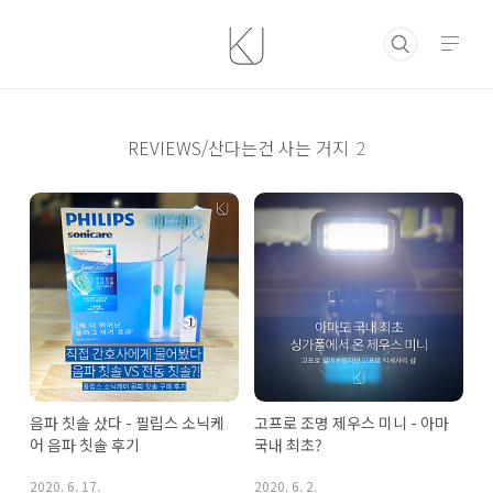
본문 바로가기
REVIEWS/산다는건 사는 거지
2
음파 칫솔 샀다 - 필립스 소닉케
고프로 조명 제우스 미니 - 아마 
어 음파 칫솔 후기
국내 최초?
2020. 6. 17.
2020. 6. 2.