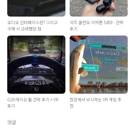
오디오 인터페이스란? 그리고
샥즈 골전도 이어폰 S803 - 간략
구매 시 고려했던 점
후기
G29 레이싱 휠 간략 후기 + VR
한강에서 낚시하는 VR 게임 추
후기
천
댓글