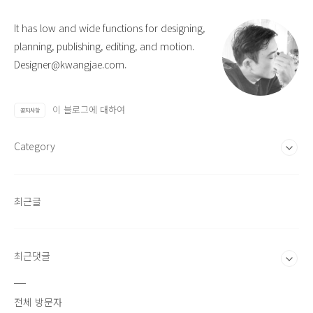
It has low and wide functions for designing,
planning, publishing, editing, and motion.
Designer@kwangjae.com.
이 블로그에 대하여
공지사항
Category
최근글
최근댓글
전체 방문자