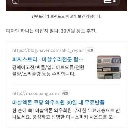
컨텐포러리 브랜드도 어떻게 보면 감성이니.
디자인 하나는 아깝지 않다. 30만원 정도 추천.
https://blog.naver.com/allic_repair
광고
피씨스토리 - 마샬수리전문 펌웨
어/벽돌 /업데이트 수리
펌웨어고장/벽돌/업데이트오류/전원
불량/소리불량 등등 수리합니다.
http://m.coupang.com
광고
마샬액톤 쿠팡 와우회원 30일 내 무료반품
한 손에 쏙! 마샬액톤 와우회원 무제한 무료배송으로 만
나보세요. 풍성하고 선명한 미니스피커 사운드를 오늘
주문 내일도착 로켓배송으로 즐기세요.