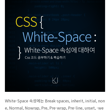
White-Space 속성에는 Break-spaces, inherit, initial, non
e, Normal, Nowrap, Pre, Pre-wrap, Pre-line, unset, -we