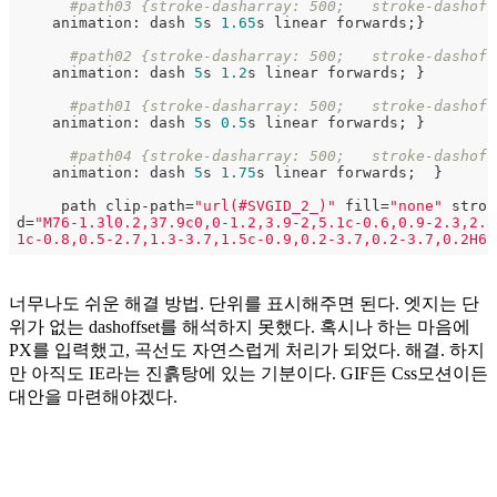
#path03 {stroke-dasharray: 500;   stroke-dashoff
    animation: dash 
5
s 
1.65
s linear forwards;}

#path02 {stroke-dasharray: 500;   stroke-dashoff
    animation: dash 
5
s 
1.2
s linear forwards; }

#path01 {stroke-dasharray: 500;   stroke-dashoff
    animation: dash 
5
s 
0.5
s linear forwards; }

#path04 {stroke-dasharray: 500;   stroke-dashoff
    animation: dash 
5
s 
1.75
s linear forwards;  }

     path clip-path=
"url(#SVGID_2_)"
 fill=
"none"
 strok
d=
"M76-1.3l0.2,37.9c0,0-1.2,3.9-2,5.1c-0.6,0.9-2.3,2.5-
1c-0.8,0.5-2.7,1.3-3.7,1.5c-0.9,0.2-3.7,0.2-3.7,0.2H61
너무나도 쉬운 해결 방법. 단위를 표시해주면 된다. 엣지는 단
위가 없는 dashoffset를 해석하지 못했다. 혹시나 하는 마음에
PX를 입력했고, 곡선도 자연스럽게 처리가 되었다. 해결. 하지
만 아직도 IE라는 진흙탕에 있는 기분이다. GIF든 Css모션이든
대안을 마련해야겠다.