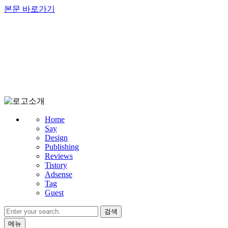
본문 바로가기
Home
Say
Design
Publishing
Reviews
Tistory
Adsense
Tag
Guest
검색
메뉴