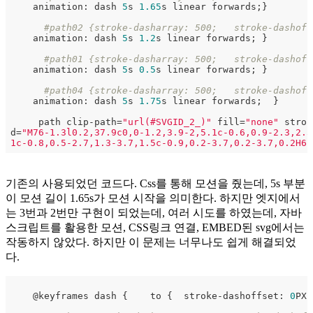
    animation: dash 
5
s 
1.65
s linear forwards;}

#path02 {stroke-dasharray: 500;   stroke-dashoff
    animation: dash 
5
s 
1.2
s linear forwards; }

#path01 {stroke-dasharray: 500;   stroke-dashoff
    animation: dash 
5
s 
0.5
s linear forwards; }

#path04 {stroke-dasharray: 500;   stroke-dashoff
    animation: dash 
5
s 
1.75
s linear forwards;  }

     path clip-path=
"url(#SVGID_2_)"
 fill=
"none"
 strok
d=
"M76-1.3l0.2,37.9c0,0-1.2,3.9-2,5.1c-0.6,0.9-2.3,2.5-
1c-0.8,0.5-2.7,1.3-3.7,1.5c-0.9,0.2-3.7,0.2-3.7,0.2H61
기존의 사용되었던 코드다. Css를 통해 모션을 줬는데, 5s 부분
이 모션 길이 1.65s가 모션 시작을 의미한다. 하지만 엣지에서
는 3번과 2번만 구현이 되었는데, 여러 시도를 하였는데, 자바
스크립트를 활용한 모션, CSS링크 연결, EMBED된 svg에서는
작동하지 않았다. 하지만 이 문제는 너무나도 쉽게 해결되었
다.
    @keyframes dash {    to {  stroke-dashoffset: 
0
PX;